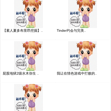
【素人夏多布里昂挖掘】..
Tinder约会与完美..
屁股地狱2级水木弥生 ..
我让在情色游戏中打败的..